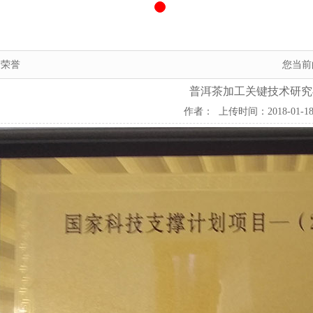
团荣誉
您当前
普洱茶加工关键技术研究
作者： 上传时间：2018-01-18 1