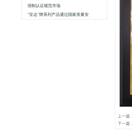
强制认证规范市场
“呈达”牌系列产品通过国家质量安
上一篇
下一篇