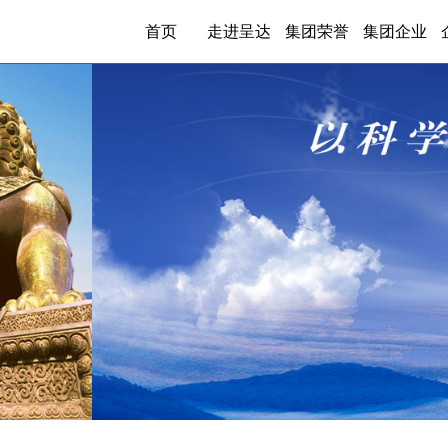
首页
走进呈达
集团荣誉
集团企业