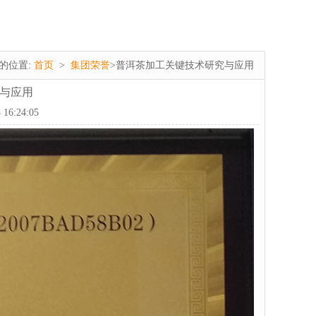
的位置:
首页
>
集团荣誉
>普洱茶加工关键技术研究与应用
与应用
6:24:05